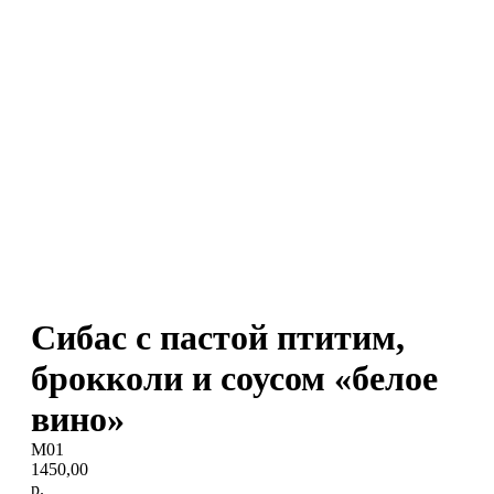
Сибас с пастой птитим,
брокколи и соусом «белое
вино»
M01
1450,00
р.